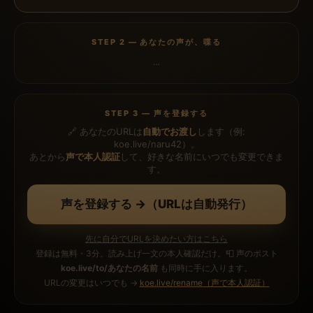
STEP 2 — あなたの声が、喋る
…
STEP 3 — 声を登録する
🔗 あなたのURLは
自動でお渡し
します（例:
koe.live/naru42）。
あとから
声で本人認証
して、好きな名前にいつでも変更できま
す。
声を登録する →（URLは自動発行）
先に自分でURLを決めたい方はこちら
登録は無料・3分。読み上げ一文の本人確認だけ。📮 声のポスト
koe.live/to/あなたの名前
も同時に手に入ります。
URLの変更はいつでも →
koe.live/rename（声で本人認証）