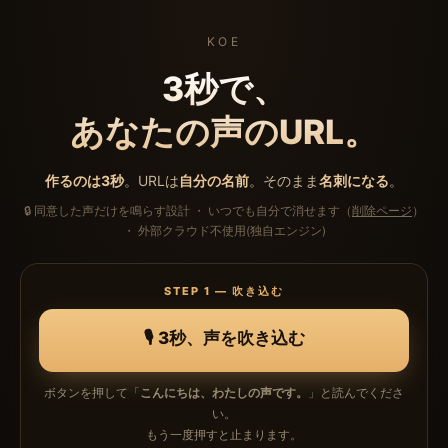
KOE
3秒で、
あなたの声のURL。
作るのは3秒
。URLは
自分の名前
。そのまま
名刺になる
。
🔒 同意した声だけを鳴らす設計 ・ いつでも自分で消せます（
削除ページ
）
・ 外部クラウド不使用(独自エンジン)
STEP 1 — 吹き込む
🎙 3秒、声を吹き込む
ボタンを押して「
こんにちは、わたしの声です。
」と読んでくださ
い。
もう一度押すと止まります。