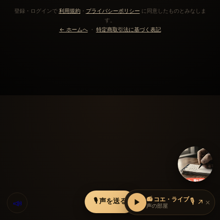
登録・ログインで
利用規約
・
プライバシーポリシー
に同意したものとみなしま
す。
← ホームへ
・
特定商取引法に基づく表記
▶ 動画
📻 コエ・ライブ
🎙 声を送る
📣
🎙
▶
↗
×
声の部屋