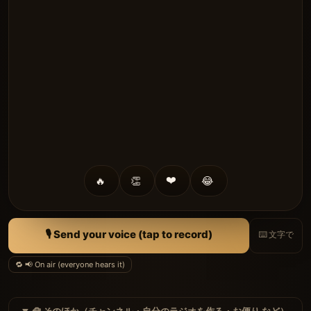
❤️
😂
🔥
👏
🎙 Send your voice (tap to record)
⌨️ 文字で
🔁 📢 On air (everyone hears it)