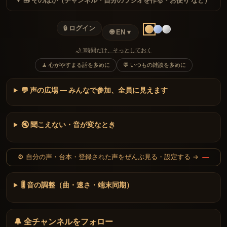
🧰 そのほか（チャンネル・自分のラジオを作る・お便り など）
🔒 ログイン
🌐 EN ▾
🌙 1時間だけ、そっとしておく
🧘 心がやすまる話を多めに
💬 いつもの雑談を多めに
💬 声の広場 — みんなで参加、全員に見えます
🔇 聞こえない・音が変なとき
⚙️ 自分の声・台本・登録された声をぜんぶ見る・設定する →
🎚 音の調整（曲・速さ・端末同期）
🔔 全チャンネルをフォロー