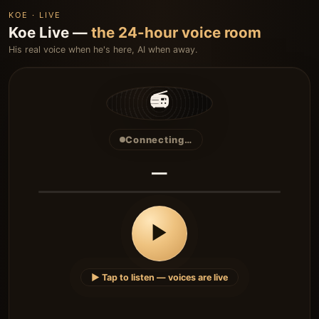
KOE · LIVE
Koe Live —
the 24-hour voice room
His real voice when he's here, AI when away.
📻
Connecting…
—
▶
▶ Tap to listen — voices are live