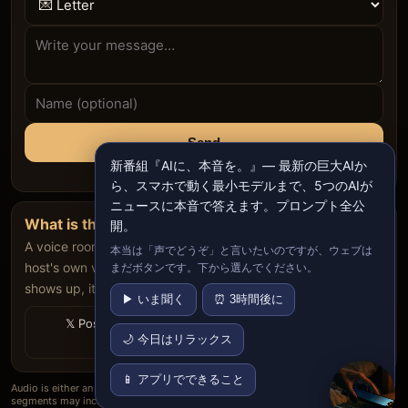
Send
新番組『AIに、本音を。』— 最新の巨大AIか
ら、スマホで動く最小モデルまで、5つのAIが
ニュースに本音で答えます。プロンプト全公
What is this?
開。
A voice room that never closes. An AI keeps talking in the
本当は「声でどうぞ」と言いたいのですが、ウェブは
host's own voice in four languages, and when the host
まだボタンです。下から選んでください。
shows up, it switches to a live broadcast.
▶ いま聞く
⏰ 3時間後に
𝕏 Post
🌙 寝てる間の私を
🔗 Copy link
🌙 今日はリラックス
シェア
📱 アプリでできること
Audio is either an AI voice authorized by the host, or the host's real live voice. AI
segments may include summaries and rephrasing.