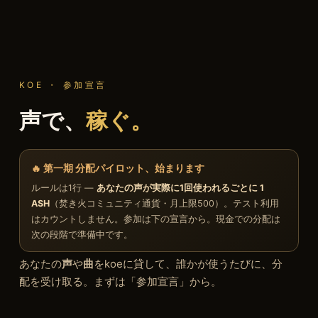
KOE ・ 参加宣言
声で、
稼ぐ。
🔥 第一期 分配パイロット、始まります
ルールは1行 —
あなたの声が実際に1回使われるごとに 1
ASH
（焚き火コミュニティ通貨・月上限500）。テスト利用
はカウントしません。参加は下の宣言から。現金での分配は
次の段階で準備中です。
あなたの
声
や
曲
をkoeに貸して、誰かが使うたびに、分
配を受け取る。まずは「参加宣言」から。